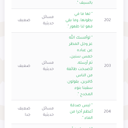
بالسيف ".
" لها ما في
مسائل
202
بطونها، وما بقي
ضعيف
حديثية
فهو لنا طهور ".
" لوأمسك الله
عز وجل المطر
عن عباده
خمس سنين،
ثم أرسله،
مسائل
203
ضعيف
لأصبحت طائفة
حديثية
من الناس
كافرين، يقولون:
سقينا بنوء
المجدح ".
" ليس صدقة
مسائل
ضعيف
204
أعظم أجرا من
حديثية
جدا
الماء ".