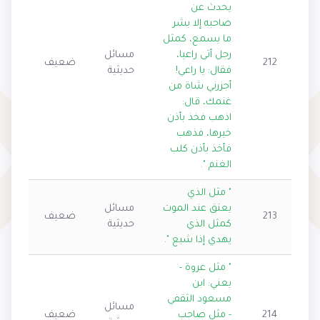
يحدث عن
صاحبه إلا بشر
ما يسمع، كمثل
رجل أتى راعيا،
مسائل
212
ضعيف
فقال: يا راعي!
حديثية
أجزرني شاة من
غنمك، قال:
اذهب فخذ بأذن
خيرها، فذهب
فأخذ بأذن كلب
الغنم ".
" مثل الذي
يعتق عند الموت
مسائل
213
ضعيف
كمثل الذي
حديثية
يهدي إذا شبع ".
" مثل عروة -
يعني: ابن
مسعود الثقفي
مسائل
214
- مثل صاحب
ضعيف