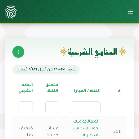
المناهي الشرعية
عرض
٢٠١-٢٢٠
من أصل
٨٬١٨٦
مُدخل.
متعلق
الحكم
#
اللفظ / العبارة
اللفظ
الشرعي
" لمعالجة ملك
الموت أشد من
مسائل
ضعيف
201
ألف ضربة
حديثية
جدا