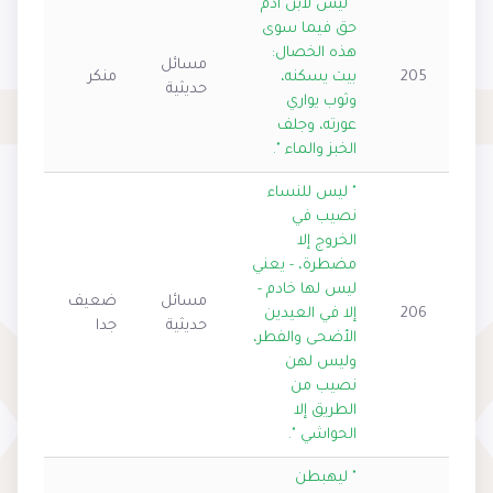
" ليس لابن آدم
حق فيما سوى
هذه الخصال:
مسائل
205
بيت يسكنه،
منكر
حديثية
وثوب يواري
عورته، وجلف
الخبز والماء ".
" ليس للنساء
نصيب في
الخروج إلا
مضطرة، - يعني
ليس لها خادم -
مسائل
ضعيف
206
إلا في العيدين
حديثية
جدا
الأضحى والفطر،
وليس لهن
نصيب من
الطريق إلا
الحواشي ".
" ليهبطن