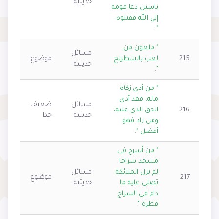
حديثية
ياسين دعا قومه
إلى الله فقتلوه
".
" ملعون من
مسائل
215
لعب بالشطرنج
موضوع
حديثية
".
" من أدى زكاة
ماله، فقد أدى
مسائل
ضعيف
216
الحق الذي عليه،
حديثية
جدا
ومن زاد فهو
أفضل ".
" من أسرج في
مسجد سراجا
لم تزل الملائكة
مسائل
217
موضوع
تصلي عليه ما
حديثية
دام في السراج
قطرة ".