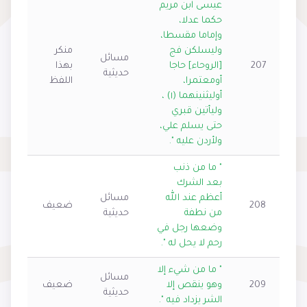
عيسى ابن مريم
حكما عدلا،
وإماما مقسطا،
وليسلكن فج
منكر
مسائل
207
[الروحاء] حاجا
بهذا
حديثية
أومعتمرا،
اللفظ
أوليثنينهما (١) ،
وليأتين قبري
حتى يسلم علي،
ولأردن عليه ".
" ما من ذنب
بعد الشرك
أعظم عند الله
مسائل
208
ضعيف
من نطفة
حديثية
وضعها رجل في
رحم لا يحل له ".
" ما من شيء إلا
مسائل
209
وهو ينقص إلا
ضعيف
حديثية
الشر يزداد فيه ".