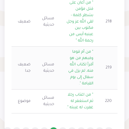
" من أعان على
قتل مؤمن
بشطر كلمة -
مسائل
218
لقي الله عز وجل
ضعيف
حديثية
مكتوب بين
عينيه آيس من
رحمة الله "
" من أم قوما
وفيهم من هو
أقرأ لكتاب الله
مسائل
ضعيف
219
منه، لم يزل في
حديثية
جدا
سفال إلى يوم
القيامة ".
" من اغتاب رجلا
مسائل
220
ثم استغفر له
موضوع
حديثية
غفرت له غيبته ".