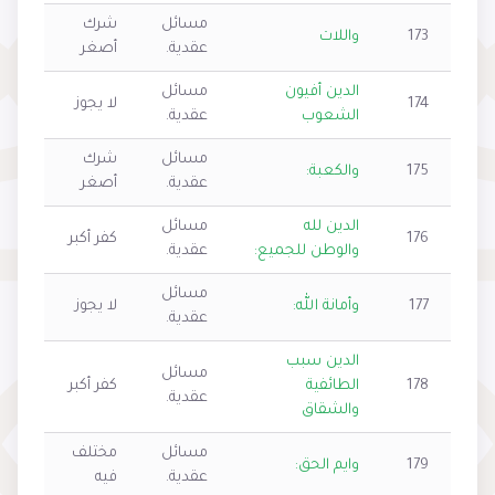
مسائل
شرك
173
واللات
عقدية.
أصغر
الدين أفيون
مسائل
174
لا يجوز
الشعوب
عقدية.
مسائل
شرك
175
والكعبة:
عقدية.
أصغر
الدين لله
مسائل
176
كفر أكبر
والوطن للجميع:
عقدية.
مسائل
177
وأمانة الله:
لا يجوز
عقدية.
الدين سبب
مسائل
178
الطائفية
كفر أكبر
عقدية.
والشقاق
مسائل
مختلف
179
وايم الحق:
عقدية.
فيه