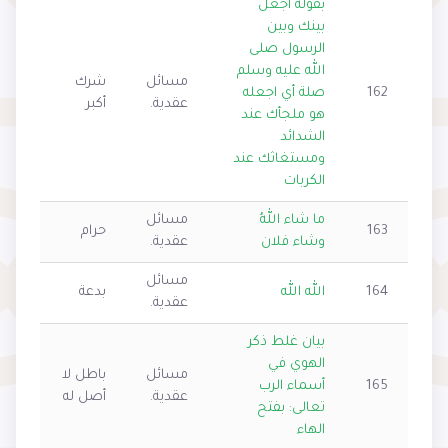
بقوله أجعل
بينك وبين
الرسول صلى
الله عليه وسلم
مسائل
شرك
162
صلة أي اجعله
عقدية.
أكبر
هو ملجأك عند
الشدائد
ومستغاثك عند
الكربات
ما شاء اللهُ
مسائل
163
حرام
وشاء فلان
عقدية.
مسائل
164
الله الله
بدعة
عقدية.
بيان غلط ذكر
الهوي في
مسائل
باطل لا
165
أسماء الرب
عقدية.
أصل له
تعالى: بفتح
الهاء