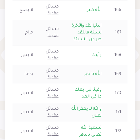
مسائل
166
الله كبير
لا يصح
عقدية.
الدنيا نقد والآخرة
مسائل
167
نسيئة فالنقد
حرام
عقدية.
خير من النسيئة
مسائل
168
وأبيك.
لا يجوز
عقدية.
مسائل
169
الله بالخير
بدعة
عقدية.
وفينا نبي يعلم
مسائل
170
لا يجوز
ما في الغد
عقدية.
والله لا يغفر الله
مسائل
171
لا يجوز
لفلان:
عقدية.
تسمية الله
مسائل
172
لا يجوز
تعالى بالدهر.
عقدية.