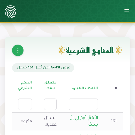
المناهي الشرعية
عرض
١٦١-١٨٠
من أصل
٦٥٦
مُدخل.
متعلق
الحكم
#
اللفظ / العبارة
اللفظ
الشرعي
اللَّهُمَّ اغْفِرْ لِي إنْ
مسائل
161
مكروه
شِئْتَ
عقدية.