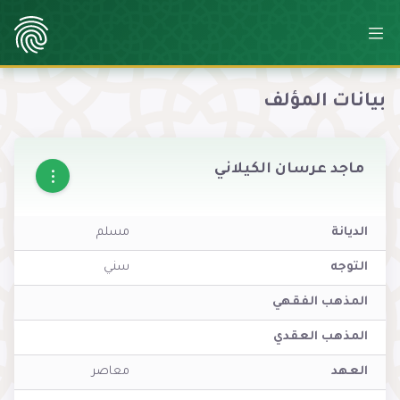
بيانات المؤلف
ماجد عرسان الكيلاني
الديانة
مسلم
التوجه
سني
المذهب الفقهي
المذهب العقدي
العهد
معاصر