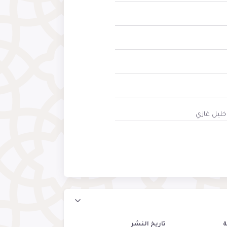
خليل غازي
ة
تاريخ النشر