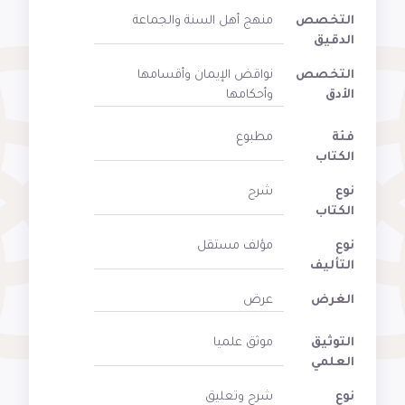
التخصص
منهج أهل السنة والجماعة
الدقيق
التخصص
نواقض الإيمان وأقسامها
الأدق
وأحكامها
فئة
مطبوع
الكتاب
نوع
شرح
الكتاب
نوع
مؤلف مستقل
التأليف
الغرض
عرض
التوثيق
موثق علميا
العلمي
نوع
شرح وتعليق