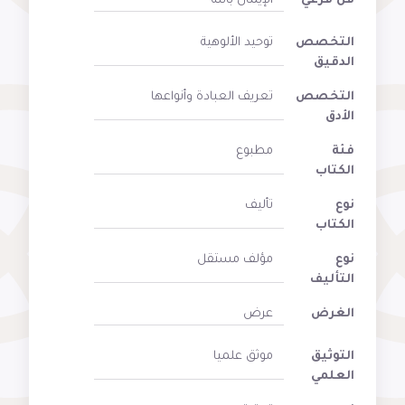
فن فرعي
الإيمان بالله
التخصص
توحيد الألوهية
الدقيق
التخصص
تعريف العبادة وأنواعها
الأدق
فئة
مطبوع
الكتاب
نوع
تأليف
الكتاب
نوع
مؤلف مستقل
التأليف
الغرض
عرض
التوثيق
موثق علميا
العلمي