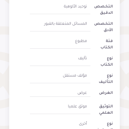
التخصص
توحيد الألوهية
الدقيق
التخصص
المسائل المتعلقة بالقبور
الأدق
فئة
مطبوع
الكتاب
نوع
تأليف
الكتاب
نوع
مؤلف مستقل
التأليف
الغرض
عرض
التوثيق
موثق علميا
العلمي
نوع
أخرى