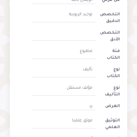
فن فرعي
الإيمان بالله
التخصص
توحيد الربوبية
الدقيق
التخصص
الأدق
فئة
مطبوع
الكتاب
نوع
تأليف
الكتاب
نوع
مؤلف مستقل
التأليف
الغرض
رد
التوثيق
موثق علميا
العلمي