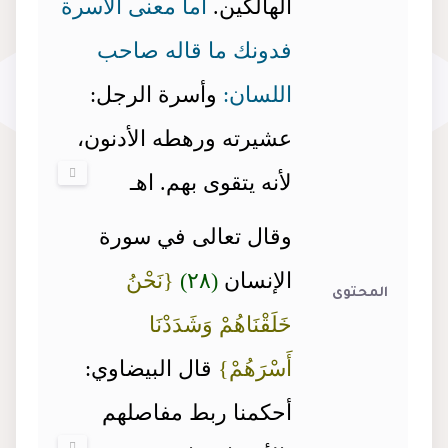
الهالكين.
أما معنى الأسرة
فدونك ما قاله صاحب
اللسان:
وأسرة الرجل:
عشيرته ورهطه الأدنون،
لأنه يتقوى بهم. اهـ
وقال تعالى في سورة
الإنسان
(٢٨)
{نَحْنُ
المحتوى
خَلَقْنَاهُمْ وَشَدَدْنَا
أَسْرَهُمْ}
قال البيضاوي:
أحكمنا ربط مفاصلهم