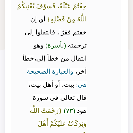
خِفْتُمْ عَيْلَةً، فَسَوْفَ يُغْنِيكُمُ
اللَّهُ مِنْ فَضْلِهِ}
أي إن
خفتم فقرًا، فانتقلوا إلى
ترجمته
(بأسرة)
وهو
انتقال من خطأ إلى،
خطأ
آخر،
والعبارة الصحيحة
هي:
بيت، أو أهل بيت،
قال تعالى في سورة
هود
(٧٣)
{رَحْمَتُ اللَّهِ
وَبَرَكَاتُهُ عَلَيْكُمْ أَهْلَ