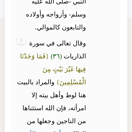
النبي -صلى الله عليه
وسلم- وأزواجه وأولاده
والتابعون كالموالي.
وقال تعالى في سورة
الذاريات
(٣٦)
{فَمَا وَجَدْنَا
فِيهَا غَيْرَ بَيْتٍ مِنَ
الْمُسْلِمِينَ}
والمراد بالبيت
هنا لوط وأهل بيته إلا
امرأته، فإن الله استثناها
من الناجين وجعلها من