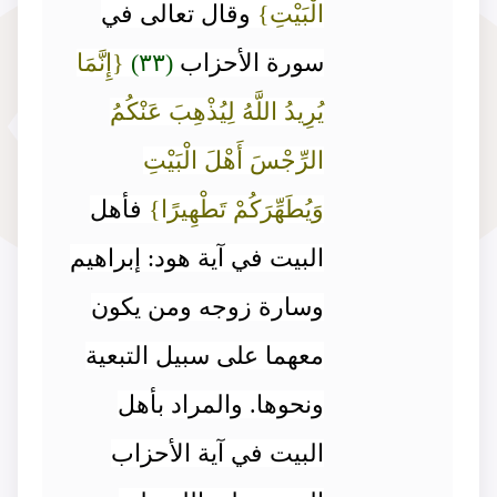
الْبَيْتِ}
وقال تعالى في
سورة الأحزاب
(٣٣)
{إِنَّمَا
يُرِيدُ اللَّهُ لِيُذْهِبَ عَنْكُمُ
الرِّجْسَ أَهْلَ الْبَيْتِ
وَيُطَهِّرَكُمْ تَطْهِيرًا}
فأهل
البيت في آية هود: إبراهيم
وسارة زوجه ومن يكون
معهما على سبيل التبعية
ونحوها. والمراد بأهل
البيت في آية الأحزاب