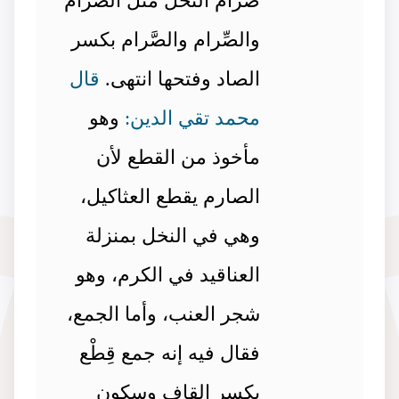
صرام النخل مثل الصرام
والصِّرام والصَّرام بكسر
الصاد وفتحها انتهى.
قال
محمد تقي الدين:
وهو
مأخوذ من القطع لأن
الصارم يقطع العثاكيل،
وهي في النخل بمنزلة
العناقيد في الكرم، وهو
شجر العنب، وأما الجمع،
فقال فيه إنه جمع قِطْع
بكسر القاف وسكون