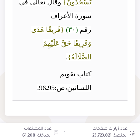
يَسْجُدُونَ}
وقال تعالى في
سورة الأعراف
رقم
(٣٠)
{فَرِيقًا هَدَى
وَفَرِيقًا حَقَّ عَلَيْهِمُ
الضَّلَالَةُ}
.
كتاب تقويم
اللسانين،ص:95ـ96.
عدد زيارات صفحات
عدد المصنفات
·
المنصة:
23,723,821
المدخلة:
61,208