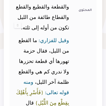
والقطعة والقطيع والقطع
المحتوى
والقطاع طائفة من الليل
تكون من أوله إلى ثلثه.
وقيل للفزاري:
ما القطع
من الليل، فقال حزمة
تهورها أي قطعة تحزرها
ولا ندري كم هي والقطع
ظلمة آخر الليل،
ومنه
قوله تعالى:
{فَأَسْرِ بِأَهْلِكَ
بِقِطْعٍ مِنَ اللَّيْلِ}
قال