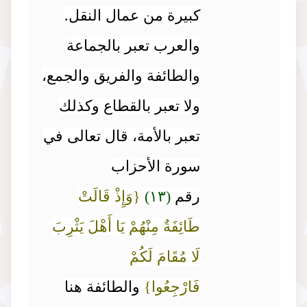
كبيرة من عمال النقل.
والعرب تعبر بالجماعة
والطائفة والفريق والجمع،
ولا تعبر بالقطاع وكذلك
تعبر بالأمة، قال تعالى في
سورة الأحزاب
رقم
(١٣)
{وَإِذْ قَالَتْ
طَائِفَةٌ مِنْهُمْ يَا أَهْلَ يَثْرِبَ
لَا مُقَامَ لَكُمْ
فَارْجِعُوا}
والطائفة هنا