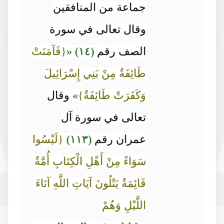
جماعة من المنافقين
وقال تعالى في سورة
الصف رقم
(١٤)
«
{فَآمَنَتْ
طَائِفَةٌ مِنْ بَنِي إِسْرَائِيلَ
وَكَفَرَتْ طَائِفَةٌ}
»
وقال
تعالى في سورة آل
عمران رقم
(١١٣)
{لَيْسُوا
سَوَاءً مِنْ أَهْلِ الْكِتَابِ أُمَّةٌ
قَائِمَةٌ يَتْلُونَ آيَاتِ اللَّهِ آنَاءَ
اللَّيْلِ وَهُمْ