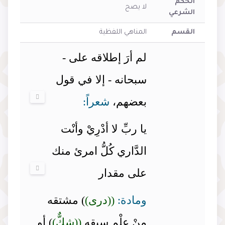
الحكم
لا يصح
الشرعي
القسم
المناهي اللفظية
لم أرَ إطلاقه على -
سبحانه - إلا في قول
بعضهم،
شعراً:
يا ربِّ لا أدْرِيْ وأنْت
الدَّاري كُلُّ امرئ منك
على مقدار
ومادة:
((درى)
) مشتقه
مِنْ عِلْمٍ سبقه
((شكٌّ)
) أو