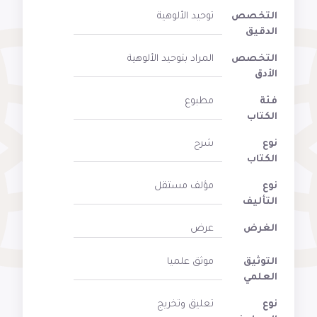
التخصص
توحيد الألوهية
الدقيق
التخصص
المراد بتوحيد الألوهية
الأدق
فئة
مطبوع
الكتاب
نوع
شرح
الكتاب
نوع
مؤلف مستقل
التأليف
الغرض
عرض
التوثيق
موثق علميا
العلمي
نوع
تعليق وتخريج