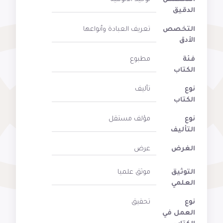
الدقيق
التخصص
تعريف العبادة وأنواعها
الأدق
فئة
مطبوع
الكتاب
نوع
تأليف
الكتاب
نوع
مؤلف مستقل
التأليف
الغرض
عرض
التوثيق
موثق علميا
العلمي
نوع
تحقيق
العمل في