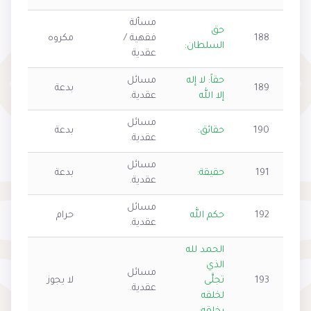
مسألة
حق
188
فقهية /
مكروه
السلطان:
عقدية
حقاً: لا إله
مسائل
189
بدعة
إلا الله
عقدية.
مسائل
190
حقائق:
بدعة
عقدية.
مسائل
191
حقيقة:
بدعة
عقدية.
مسائل
192
حكم الله
حرام
عقدية.
الحمد لله
الذي
مسائل
193
تجلَّى
لا يجوز
عقدية.
لخلقه