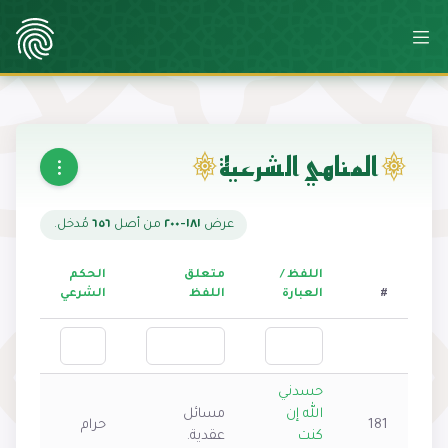
المناهي الشرعية
عرض
١٨١-٢٠٠
من أصل
٦٥٦
مُدخل.
اللفظ /
متعلق
الحكم
#
العبارة
اللفظ
الشرعي
حسدني
الله إن
مسائل
181
حرام
كنت
عقدية.