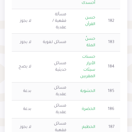
أحسدك
مسألة
حسن
182
فقهية /
لا يجوز
القرآن
عقدية
حسنُ
183
مسائل لغوية
لا يجوز
الملة
حسنات
الأبرار
مسائل
184
لا يصح
سيئات
حديثية
المقربين
مسائل
185
الحشوية
بدعة
عقدية.
مسائل
186
الحضرة:
بدعة
عقدية.
مسائل
187
الحطيم:
لا يجوز
فقهية