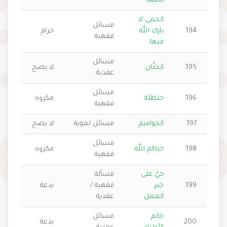
بخلقه:
الحمى لا
مسائل
194
بارك الله
حرام
فقهية
فيها:
مسائل
195
الحنَّان:
لا يصح
عقدية.
مسائل
196
حنظلة
مكروه
فقهية
197
الحواميم
مسائل لغوية
لا يصح
مسائل
198
حياكم الله
مكروه
فقهية
حيَّ على
مسألة
199
خير
فقهية /
بدعة
العمل
عقدية
خاتم
مسائل
200
بدعة