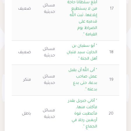
أبلغ سلطانا حاجة
مسائل
17
من لا يستطيع
ضعيف
حديثية
إبلاغها، ثبت الله
قدميه على
الصراط يوم
القيامة ".
" أبو سفيان بن
مسائل
18
الحارث سيد فتيان
ضعيف
حديثية
أهل الجنة ".
" أبى الله أن يقبل
عمل صاحب
مسائل
19
منكر
بدعة، حتى يدع
حديثية
بدعته ".
" أتاني جبريل بقدر
فأكلت منها،
مسائل
20
فأعطيت قوة
باطل
حديثية
أربعين رجلا في
الجماع ".