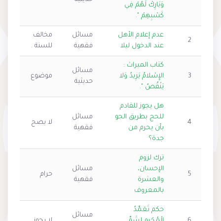
وَبَارِكْ لَهُمْ فِي
كَسْبِهِمْ ".
عدم إعلام الأهل
مسائل
مخالف
2
عند الدخول ليلا
فقهية
للسنة .
كتاب الميراث :
مسائل
3
الإِسْلامُ يَزِيدُ وَلا
موضوع
حديثية
يَنْقُصُ ".
هل يجوز للقادم
للحج بطريق الجو
مسائل
4
لا يصح
بأن يحرم من
فقهية
جدة؟
ترك لزوم
الإحسان،
مسائل
5
حرام
والعشرة
فقهية
بالمعروف
حكم تَعَمَّدُ
مسائل
6
الْمُحْرِم لِشَمِّ
لا يجوز