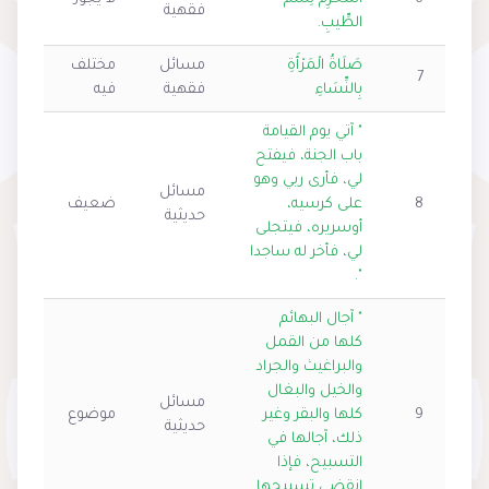
فقهية
الطِّيبِ.
صَلَاةُ الْمَرْأَةِ
مسائل
مختلف
7
بِالنِّسَاءِ
فقهية
فيه
" آتي يوم القيامة
باب الجنة، فيفتح
لي، فأرى ربي وهو
مسائل
8
على كرسيه،
ضعيف
حديثية
أوسريره، فيتجلى
لي، فأخر له ساجدا
".
" آجال البهائم
كلها من القمل
والبراغيث والجراد
والخيل والبغال
مسائل
9
كلها والبقر وغير
موضوع
حديثية
ذلك، آجالها في
التسبيح، فإذا
انقضى تسبيحها