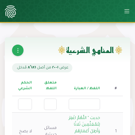
المناهي الشرعية
عرض
١-٢٠
من أصل
٨٬١٨٦
مُدخل.
متعلق
الحكم
#
اللفظ / العبارة
اللفظ
الشرعي
حديث " اللَّهُمَّ اغْفِرْ
لِلْمُعَلِّمِينَ ثَلاثًا
مسائل
1
وَأَطِلْ أَعْمَارَهُمْ
لا يصح
حديثية