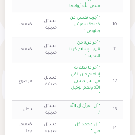
قبض الله أرواحها
" آجرت نفسي من
مسائل
10
خديجة سفرتين
ضعيف
حديثية
بقلوص ".
" آخر قرية من
مسائل
11
قرى الإسلام خرابا
ضعيف
حديثية
المدينة ".
" آخر ما تكلم به
إبراهيم حين ألقي
مسائل
12
في النار: حسبي
موضوع
حديثية
الله ونعم الوكيل
".
" آل القرآن آل الله
مسائل
13
باطل
".
حديثية
" آل محمد كل
مسائل
ضعيف
14
تقي ".
حديثية
جدا