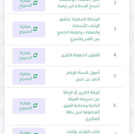
مقارنة
2
الشروح
لشيخ الإسلام ابن تيمية
الرسالة التدمرية: تحقيق
الإثبات للأسماء
مقارنة
3
الشروح
والصفات وحقيقة الجمع
بين القدر والشرع
مقارنة
4
الفتوى الحموية الكبرى
الشروح
أصول السنة للإمام
مقارنة
5
الشروح
أحمد بن حنبل
الإبانة الكبرى أو الإبانة
عن شريعة الفرقة
مقارنة
6
الناجية ومجانبة الفرق
الشروح
المذمومة لابن بطة
العكبري
كتاب التوحيد وإثبات
مقارنة