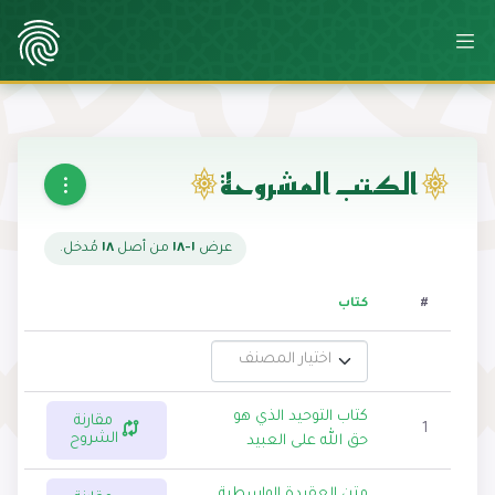
الكتب المشروحة
عرض
١-١٨
من أصل
١٨
مُدخل.
#
كتاب
اختيار المصنف
كتاب التوحيد الذي هو
مقارنة
1
الشروح
حق الله على العبيد
متن العقيدة الواسطية